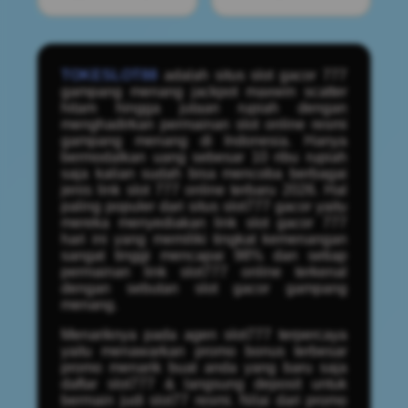
TOKESLOT88
adalah situs slot gacor 777
gampang menang jackpot maxwin scatter
hitam hingga jutaan rupiah dengan
menghadirkan permainan slot online resmi
gampang menang di Indonesia. Hanya
bermodalkan uang sebesar 10 ribu rupiah
saja kalian sudah bisa mencoba berbagai
jenis link slot 777 online terbaru 2026. Hal
paling populer dari situs slot777 gacor yaitu
mereka menyediakan link slot gacor 777
hari ini yang memiliki tingkat kemenangan
sangat tinggi mencapai 98% dan setiap
permainan link slot777 online terkenal
dengan sebutan slot gacor gampang
menang.
Menariknya pada agen slot777 terpercaya
yaitu menawarkan promo bonus terbesar
promo menarik buat anda yang baru saja
daftar slot777 & langsung deposit untuk
bermain judi slot77 resmi. Nilai dari promo