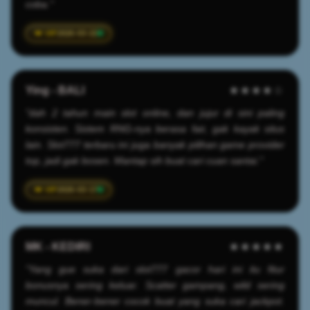
coba."
2026-03-22
Ying - BALI
★★★★☆
"dah 2 tahun main slot online, dan jujur di sini paling
konsisten. Sistem RNG-nya berasa fair, gak kayak situs
lain. Slot777 terbaru ini juga banyak pilihan game provider
top, jadi gak bosen. Mantap sih buat cari cuan santai."
2026-03-17
MK - KEDIRI
★★★★★
"Yang gue suka dari slot777 gacor hari ini itu fitur
bonusnya sering keluar. Scatter gampang, wild sering
muncul. Bener-bener cocok buat yang suka cari jackpot.