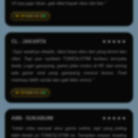
UI-nya juga clean, gak ribet kayak situs slot lain."
2026-05-25
CL - JAKARTA
★★★★★
"Jujur awalnya skeptis, takut kaya situs lain yang lemot dan
ribet. Tapi pas nyobain TOKESLOT88 terbaru ternyata
beda. Login gampang, game jalan mulus di HP, dan sering
ada game viral yang gampang muncul bonus. Feel
mainnya lebih santai dan gak bikin emosi."
2026-03-19
AI88 - SUKABUMI
★★★★★
"Udah coba banyak situs game online, tapi yang paling
bikin betah ya TOKESLOT88 ini. Tampilan simpel, loading