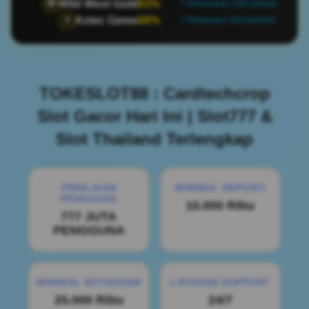
Wild West Gold
83%
🤠
📍 Semarang | 506 pemain
Aztec Gems
68%
🏺
📍 Makassar | 442 pemain
TOKESLOT88 : Cardtechcrop
Slot Gacor Hari Ini | Slot777 &
Slot Thailand Terlengkap
PENILAIAN
MINIMAL DEPOSIT
PENGGUNA
10.000 Ribu
777 JUTA
PENGGUNA
MINIMAL WITHDRAW
LAYANAN SUPPORT
25.000 Ribu
24/7