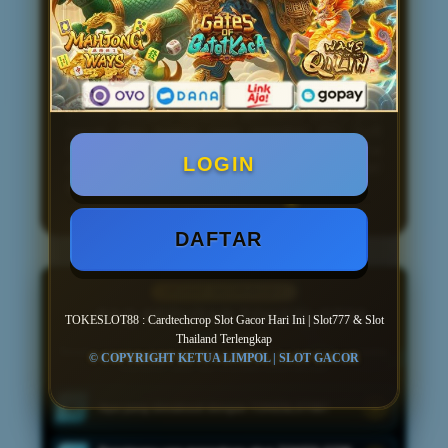
gacor terbaru yang pastinya memberikan
sensasi bermain yang mengasyikan dan
peluang kemenangan jackpot naga slot
server thailand gacor gampang
menang.Selain itu, Agen
slot online
telah
menyediakan scatter zeus pragmatic play
x1000 fastspin minimal bet kecil 100 , 200
perak dan bonus new member PG Soft
menggunakan TO rendah via pulsa dana
LOGIN
dengan server slot thailand terbaik super
gacor.
DAFTAR
PUSAT INFORMASI
FAQ SEPUTAR TOKESLOT88
TOKESLOT88 : Cardtechcrop Slot Gacor Hari Ini | Slot777 & Slot
Thailand Terlengkap
Temukan jawaban singkat mengenai akses akun, permainan, transaksi,
© COPYRIGHT KETUA LIMPOL | SLOT GACOR
keamanan data, dan informasi umum lainnya.
Apa yang dimaksud dengan TOKESLOT88?
01