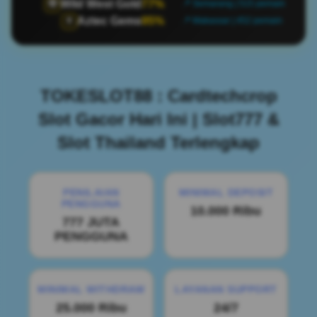
Wild West Gold
77%
🤠
📍 Semarang | 515 pemain
Aztec Gems
95%
🏺
📍 Makassar | 452 pemain
TOKESLOT88 : Cardtechcrop
Slot Gacor Hari Ini | Slot777 &
Slot Thailand Terlengkap
PENILAIAN
MINIMAL DEPOSIT
PENGGUNA
10.000 Ribu
777 JUTA
PENGGUNA
MINIMAL WITHDRAW
LAYANAN SUPPORT
25.000 Ribu
24/7