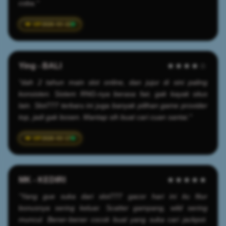
coba."
2026-03-22
Ying - BALI
★★★★☆
"dah 2 tahun main slot online, dan jujur di sini paling
konsisten. Sistem RNG-nya berasa fair, gak kayak situs
lain. Slot777 terbaru ini juga banyak pilihan game provider
top, jadi gak bosen. Mantap sih buat cari cuan santai."
2026-03-17
MK - KEDIRI
★★★★★
"Yang gue suka dari slot777 gacor hari ini itu fitur
bonusnya sering keluar. Scatter gampang, wild sering
muncul. Bener-bener cocok buat yang suka cari jackpot.