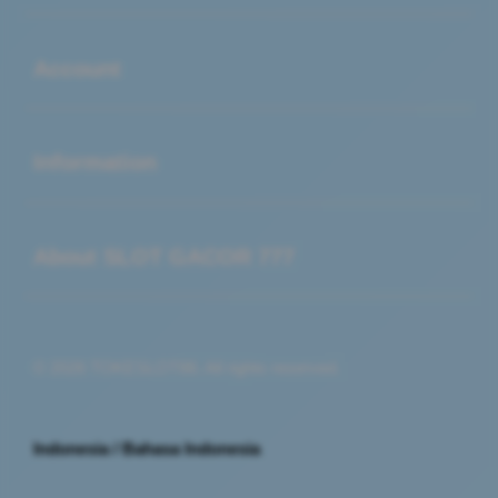
Buka
Account
Buka
Information
Buka
About SLOT GACOR 777
© 2026 TOKESLOT88. All rights reserved.
Indonesia / Bahasa Indonesia