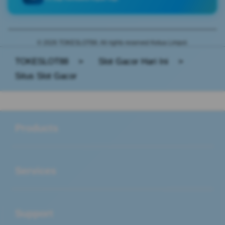
© 2026 TOKESLOT88. All rights reserved Ketua Limpol.
TOKESLOT88
>
Slot Gacor Hari Ini
>
Situs Slot Gacor
Buka
Footer Navigation
Products
Buka
Services
Buka
Support