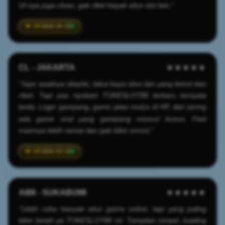
UI-nya juga clean, gak ribet kayak situs slot lain."
2026-05-25
CL - JAKARTA
★★★★★
"Jujur awalnya skeptis, takut kaya situs lain yang lemot dan
ribet. Tapi pas nyobain TOKESLOT88 terbaru ternyata
beda. Login gampang, game jalan mulus di HP, dan sering
ada game viral yang gampang muncul bonus. Feel
mainnya lebih santai dan gak bikin emosi."
2026-03-19
AI88 - SUKABUMI
★★★★★
"Udah coba banyak situs game online, tapi yang paling
bikin betah ya TOKESLOT88 ini. Tampilan simpel, loading