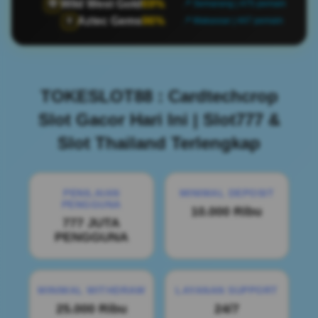
Wild West Gold
90%
🤠
📍 Semarang | 482 pemain
Aztec Gems
72%
🏺
📍 Makassar | 468 pemain
TOKESLOT88 : Cardtechcrop
Slot Gacor Hari Ini | Slot777 &
Slot Thailand Terlengkap
PENILAIAN
MINIMAL DEPOSIT
PENGGUNA
10.000 Ribu
777 JUTA
PENGGUNA
MINIMAL WITHDRAW
LAYANAN SUPPORT
25.000 Ribu
24/7