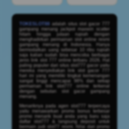
TOKESLOT88
adalah situs slot gacor 777
gampang menang jackpot maxwin scatter
hitam hingga jutaan rupiah dengan
menghadirkan permainan slot online resmi
gampang menang di Indonesia. Hanya
bermodalkan uang sebesar 10 ribu rupiah
saja kalian sudah bisa mencoba berbagai
jenis link slot 777 online terbaru 2026. Hal
paling populer dari situs slot777 gacor yaitu
mereka menyediakan link slot gacor 777
hari ini yang memiliki tingkat kemenangan
sangat tinggi mencapai 98% dan setiap
permainan link slot777 online terkenal
dengan sebutan slot gacor gampang
menang.
Menariknya pada agen slot777 terpercaya
yaitu menawarkan promo bonus terbesar
promo menarik buat anda yang baru saja
daftar slot777 & langsung deposit untuk
bermain judi slot77 resmi. Nilai dari promo