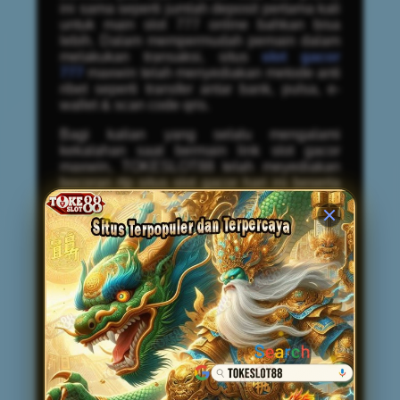
ini sama seperti jumlah deposit pertama kali
untuk main slot 777 online bahkan bisa
lebih. Dalam mempermudah pemain dalam
melakukan transaksi, situs
slot gacor
777
maxwin telah menyediakan metode anti
ribet seperti transfer antar bank, pulsa, e-
wallet & scan code qris.
Bagi kalian yang selalu mengalami
kekalahan saat bermain link slot gacor
maxwin, TOKESLOT88 telah meyediakan
bocoran rtp situs slot gacor hari ini beserta
pola gampang menang slot resmi. Dimana
lagi dapat temukan agen slot777 paling
murah menawarkan berbagai keuntungaun
serta keunggulan main slot online. Yuk
langsung daftarkan diri anda menjadi
member AIRBET88 untuk main game
slot
gacor
777 hari ini.
Slot gacor 777 hari ini didukung dengan
beragam game
slot
online depo 10k paling
lengkap dari beberapa provider situs
slot777 gacor terbaik dengan fitur menarik
mulai dari slot klasik sampai dengan slot